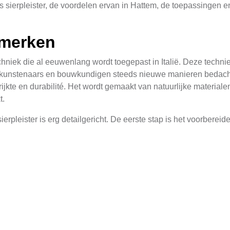
 sierpleister, de voordelen ervan in Hattem, de toepassingen 
nmerken
techniek die al eeuwenlang wordt toegepast in Italië. Deze techn
 kunstenaars en bouwkundigen steeds nieuwe manieren bedachte
rrijkte en durabilité. Het wordt gemaakt van natuurlijke materia
t.
erpleister is erg detailgericht. De eerste stap is het voorberei
een basislager, gevolgd door meerdere lagen van de eigenlijke 
 en uniforme finish te verkrijgen. Het resultaat is een oppervl
leister in Hattem zijn veelzijdig. Ten eerste biedt deze techniek
architectuur van de stad. Ten tweede is het materiaal zeer duur
 vorst, zonder te verweren of af te scheuren.