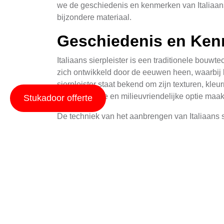
we de geschiedenis en kenmerken van Italiaans
bijzondere materiaal.
Geschiedenis en Ke
Italiaans sierpleister is een traditionele bouw
zich ontwikkeld door de eeuwen heen, waarbij
sierpleister staat bekend om zijn texturen, kleu
een duurzame en milieuvriendelijke optie maak
Stukadoor offerte
De techniek van het aanbrengen van Italiaans si
aangebracht. Hierna volgt het aanbrengen van 
wordt vervolgens fijngepolijst om een glanzende
ook zeer duurzaam.
Voordelen in Hattem
De voordelen van het gebruik van Italiaans sierp
perfect aanpast aan de historische en moderne 
in slechte weersomstandigheden, zoals regen en