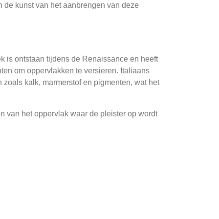
en de kunst van het aanbrengen van deze
iek is ontstaan tijdens de Renaissance en heeft
n om oppervlakken te versieren. Italiaans
len zoals kalk, marmerstof en pigmenten, wat het
den van het oppervlak waar de pleister op wordt
sierpleister. Elke laag moet goed drogen en
ak dat niet alleen esthetisch aangenaam is maar
 een unieke en elegante uitstraling die zich
zaam, wat betekent dat het langere tijd mee kan